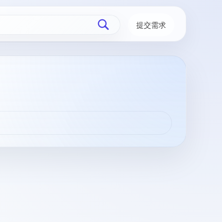
提交需求
切换搜索
为您找
到【
光
阴之外
年番
1
】相
关资
源
1
条