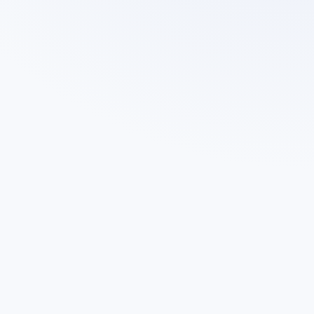
1
(
2
0
2
6
)
E
B
-