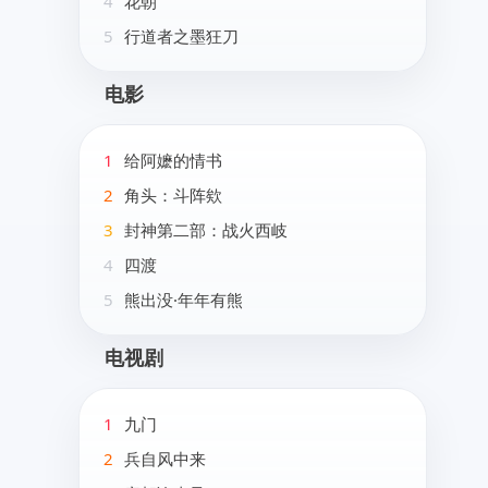
4
花朝
5
行道者之墨狂刀
电影
1
给阿嬷的情书
2
角头：斗阵欸
3
封神第二部：战火西岐
4
四渡
5
熊出没·年年有熊
电视剧
1
九门
2
兵自风中来