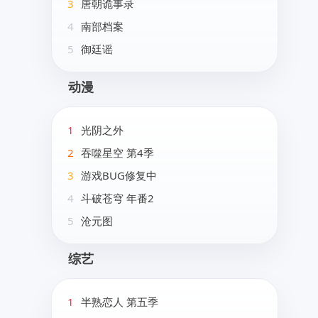
3
唐朝诡事录
4
南部档案
5
御廷谣
动漫
1
光阴之外
2
吞噬星空 第4季
3
游戏BUG修复中
4
斗破苍穹 年番2
5
沧元图
综艺
1
半熟恋人 第五季