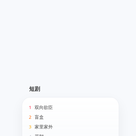
短剧
1
双向欲臣
2
盲盒
3
家里家外