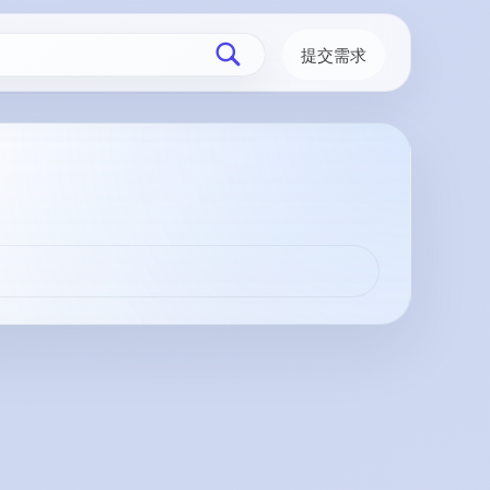
提交需求
切换搜索
为您找
到【
唐
朝诡事
录
】相
关资
源
6
条