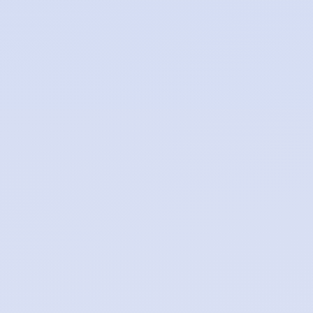
0
2
6
0
1
0
3
4
K