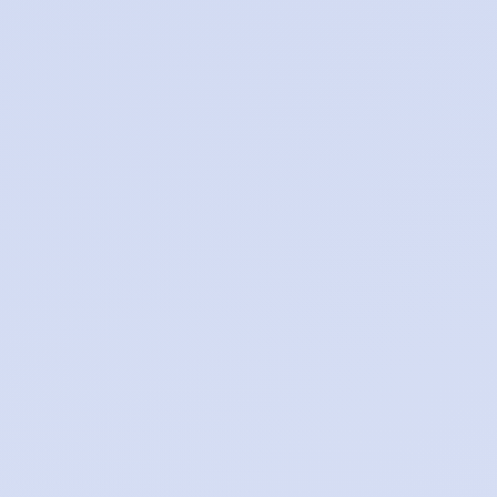
#
#
2